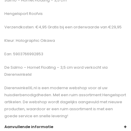
Salmo – Hornet Floating – 3,5 cm
Hengelsport Roofvis
Verzendkosten: €4,95 Gratis bij een orderwaarde van €29,95
Kleur: Holographic Oikawa
Ean: 5903766992853
De
Salmo – Hornet Floating – 3,5 cm
word verkocht via
Dierenwinkelxl
DierenwinkelXL.nl is een moderne webshop voor al uw
huisdierbenodigdheden. Met een ruim assortiment Hengelsport
artikelen. De webshop wordt dagelijks aangevuld met nieuwe
producten, waardoor er een ruim assortiment is met een
goede service en snelle levering!
Aanvullende informatie