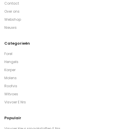
Contact
Over ons
Webshop
Nieuws
Categorieën
Forel
Hengels
Karper
Molens
Roofvis
Witvoes
Visvoer E Nrs
Populair
Visvoer kleur smaakstoffen E Nrs