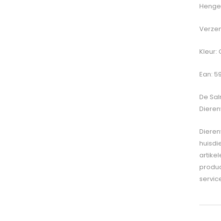
Hengel
Verzen
Kleur:
Ean: 
De
Sal
Dieren
Dieren
huisdi
artike
produc
servic