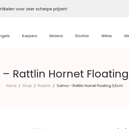
tikelen voor zeer scherpe prijzen!
ngels
Karpers
Molens
Roofvis
Witvis
M
– Rattlin Hornet Floatin
Home
Shop
Roofvis
Salmo – Rattlin Hornet Floating 3,5cm
/
/
/