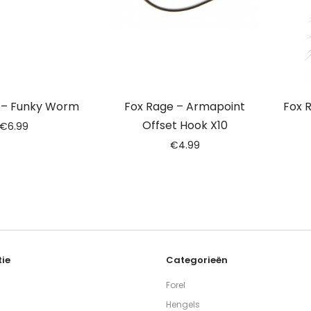
 – Funky Worm
Fox Rage – Armapoint
Fox 
Offset Hook X10
€
6.99
€
4.99
ie
Categorieën
Forel
Hengels