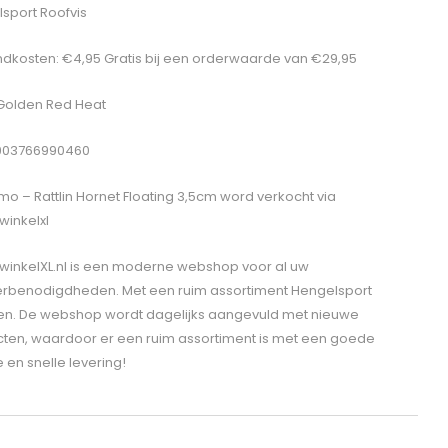
sport Roofvis
dkosten: €4,95 Gratis bij een orderwaarde van €29,95
 Golden Red Heat
5903766990460
mo – Rattlin Hornet Floating 3,5cm
word verkocht via
winkelxl
winkelXL.nl is een moderne webshop voor al uw
erbenodigdheden. Met een ruim assortiment Hengelsport
len. De webshop wordt dagelijks aangevuld met nieuwe
ten, waardoor er een ruim assortiment is met een goede
e en snelle levering!