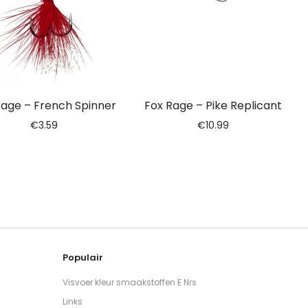
Rage – French Spinner
Fox Rage – Pike Replicant
€
3.59
€
10.99
Populair
Visvoer kleur smaakstoffen E Nrs
Links