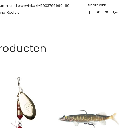
Share with
lnummer:
dierenwinkelxl-5903766990460
rie:
Roofvis
Producten