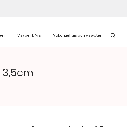
eer
Visvoer E Nrs
Vakantiehuis aan viswater
g 3,5cm