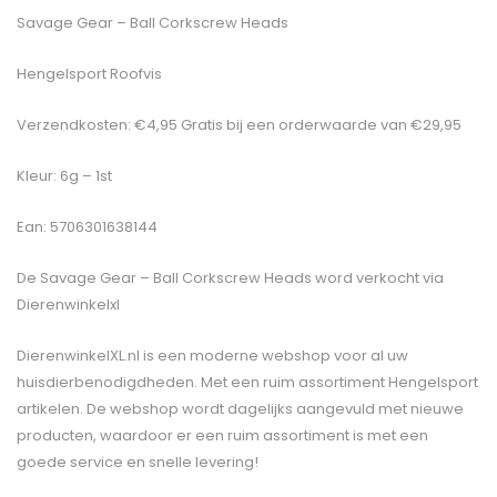
Savage Gear – Ball Corkscrew Heads
Hengelsport Roofvis
Verzendkosten: €4,95 Gratis bij een orderwaarde van €29,95
Kleur: 6g – 1st
Ean: 5706301638144
De
Savage Gear – Ball Corkscrew Heads
word verkocht via
Dierenwinkelxl
DierenwinkelXL.nl is een moderne webshop voor al uw
huisdierbenodigdheden. Met een ruim assortiment Hengelsport
artikelen. De webshop wordt dagelijks aangevuld met nieuwe
producten, waardoor er een ruim assortiment is met een
goede service en snelle levering!