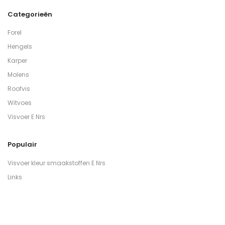
Categorieën
Forel
Hengels
Karper
Molens
Roofvis
Witvoes
Visvoer E Nrs
Populair
Visvoer kleur smaakstoffen E Nrs
Links