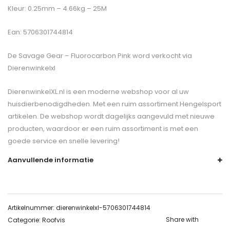
Kleur: 0.25mm – 4.66kg – 25M
Ean: 5706301744814
De
Savage Gear – Fluorocarbon Pink
word verkocht via
Dierenwinkelxl
DierenwinkelXL.nl is een moderne webshop voor al uw
huisdierbenodigdheden. Met een ruim assortiment Hengelsport
artikelen. De webshop wordt dagelijks aangevuld met nieuwe
producten, waardoor er een ruim assortiment is met een
goede service en snelle levering!
Aanvullende informatie
Artikelnummer:
dierenwinkelxl-5706301744814
Share with
Categorie:
Roofvis