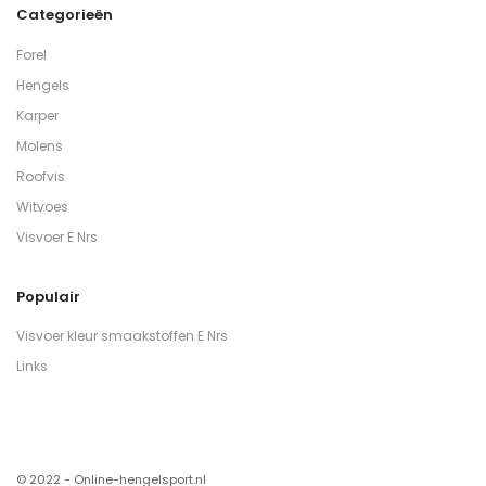
Categorieën
Forel
Hengels
Karper
Molens
Roofvis
Witvoes
Visvoer E Nrs
Populair
Visvoer kleur smaakstoffen E Nrs
Links
© 2022 - Online-hengelsport.nl