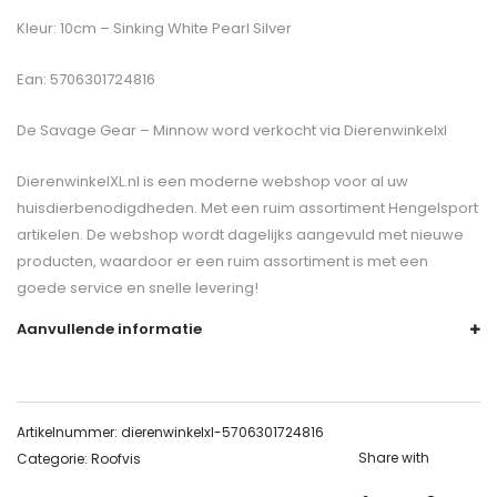
Kleur: 10cm – Sinking White Pearl Silver
Ean: 5706301724816
De
Savage Gear – Minnow
word verkocht via Dierenwinkelxl
DierenwinkelXL.nl is een moderne webshop voor al uw
huisdierbenodigdheden. Met een ruim assortiment Hengelsport
artikelen. De webshop wordt dagelijks aangevuld met nieuwe
producten, waardoor er een ruim assortiment is met een
goede service en snelle levering!
Aanvullende informatie
Artikelnummer:
dierenwinkelxl-5706301724816
Share with
Categorie:
Roofvis