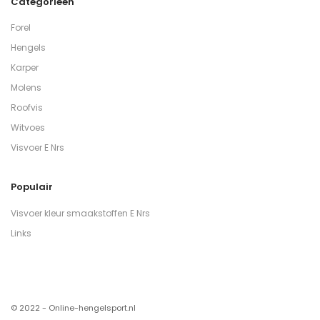
Categorieën
Forel
Hengels
Karper
Molens
Roofvis
Witvoes
Visvoer E Nrs
Populair
Visvoer kleur smaakstoffen E Nrs
Links
© 2022 - Online-hengelsport.nl