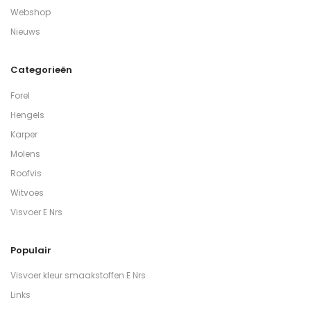
Webshop
Nieuws
Categorieën
Forel
Hengels
Karper
Molens
Roofvis
Witvoes
Visvoer E Nrs
Populair
Visvoer kleur smaakstoffen E Nrs
Links