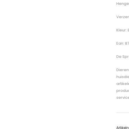
Hengel
Verzen
Kleur:
Ean: 8
De
Spro
Dieren
huisdi
artike
produc
servic
Artike