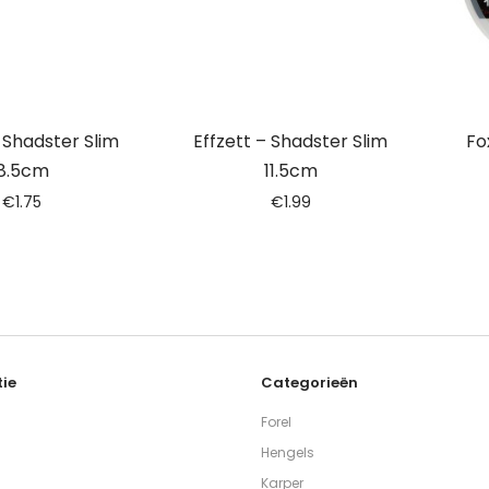
– Shadster Slim
Effzett – Shadster Slim
Fo
8.5cm
11.5cm
€
1.75
€
1.99
ie
Categorieën
Forel
Hengels
Karper