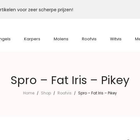
tikelen voor zeer scherpe prijzen!
ngels
Karpers
Molens
Roofvis
Witvis
M
Spro – Fat Iris – Pikey
Home
Shop
Roofvis
Spro – Fat Iris – Pikey
/
/
/