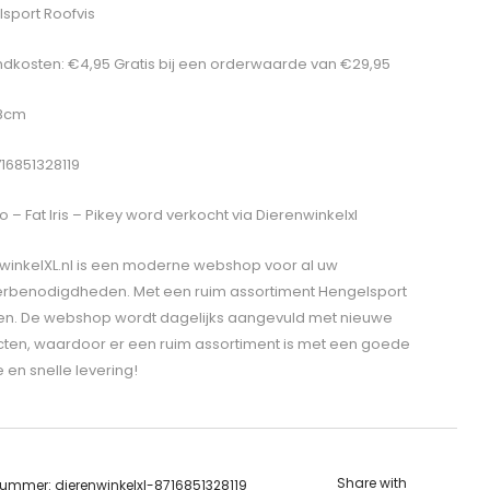
sport Roofvis
dkosten: €4,95 Gratis bij een orderwaarde van €29,95
 8cm
716851328119
 – Fat Iris – Pikey
word verkocht via Dierenwinkelxl
winkelXL.nl is een moderne webshop voor al uw
erbenodigdheden. Met een ruim assortiment Hengelsport
len. De webshop wordt dagelijks aangevuld met nieuwe
ten, waardoor er een ruim assortiment is met een goede
e en snelle levering!
Share with
lnummer:
dierenwinkelxl-8716851328119