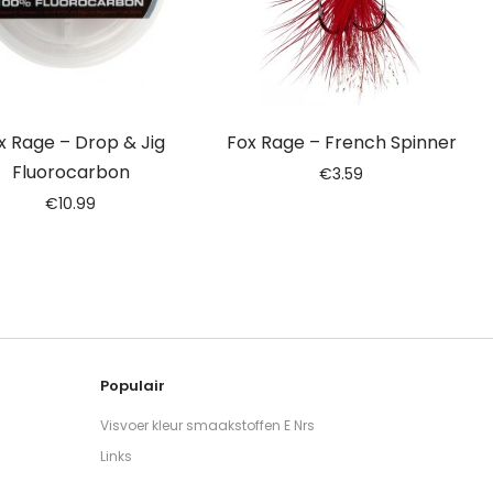
x Rage – Drop & Jig
Fox Rage – French Spinner
Fluorocarbon
€
3.59
€
10.99
Populair
Visvoer kleur smaakstoffen E Nrs
Links