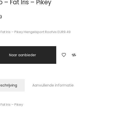
 – Fat Iris – Pikey
9
 Fat Iris – Pikey Hengelsport Roofvis EUR9.49
Naar aanbieder
schrijving
Aanvullende informatie
Fat Iris – Pikey