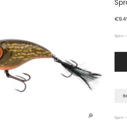
Spro
€
9.4
Spro –
Be
Spro – 