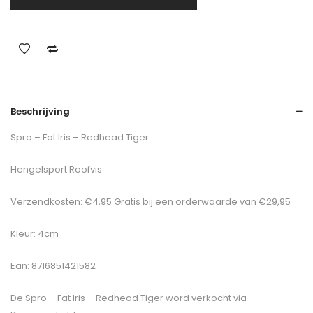
Beschrijving
Spro – Fat Iris – Redhead Tiger
Hengelsport Roofvis
Verzendkosten: €4,95 Gratis bij een orderwaarde van €29,95
Kleur: 4cm
Ean: 8716851421582
De
Spro – Fat Iris – Redhead Tiger
word verkocht via