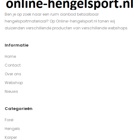
Ben je op zoek naar een ruim aanbod betaalbaar
hengelsportmateriaal? Op Online-hengelsport.nl tonen wij
duizenden verschillende producten van verschillende webshops.
Informatie
Home
Contact
Over ons
Webshop
Nieuws
Categorieën
Forel
Hengels
Karper