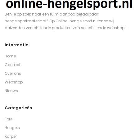
Ben je op zoek naar een ruim aanbod betaalbaar
hengelsportmateriaal? Op Online-hengelsport.nl tonen wij
duizenden verschillende producten van verschillende webshops.
Informatie
Home
Contact
Over ons
Webshop
Nieuws
Categorieën
Forel
Hengels
Karper