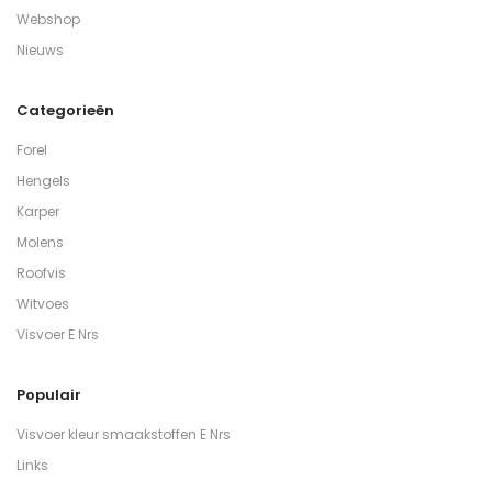
Webshop
Nieuws
Categorieën
Forel
Hengels
Karper
Molens
Roofvis
Witvoes
Visvoer E Nrs
Populair
Visvoer kleur smaakstoffen E Nrs
Links