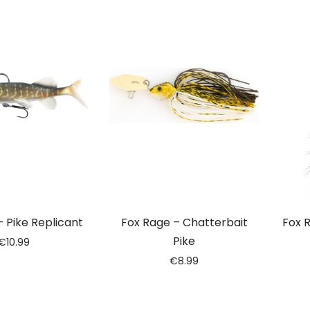
 Pike Replicant
Fox Rage – Chatterbait
Fox 
Pike
€
10.99
€
8.99