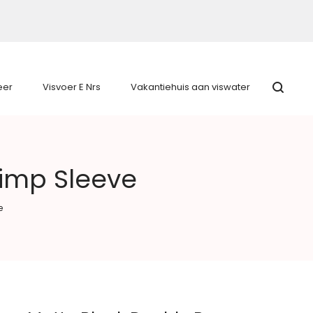
eer
Visvoer E Nrs
Vakantiehuis aan viswater
rimp Sleeve
e