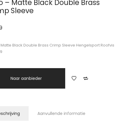
o – Matte Black Double Brass
mp Sleeve
9
 Matte Black Double Brass Crimp Sleeve Hengelsport Roofvis
49
Naar aanbieder
schrijving
Aanvullende informatie