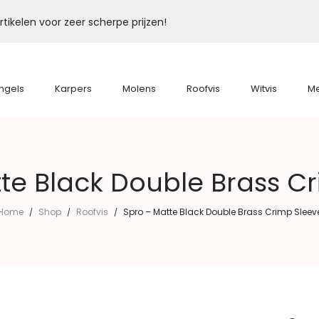
tikelen voor zeer scherpe prijzen!
ngels
Karpers
Molens
Roofvis
Witvis
M
te Black Double Brass C
Home
Shop
Roofvis
Spro – Matte Black Double Brass Crimp Sleev
/
/
/