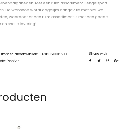
erbenodigdheden. Met een ruim assortiment Hengelsport
len. De webshop wordt dagelijks aangevuld met nieuwe
ten, waardoor er een ruim assortiment is met een goede
e en snelle levering!
Share with
lnummer:
dierenwinkelxl-8716851336633
rie:
Roofvis
Producten