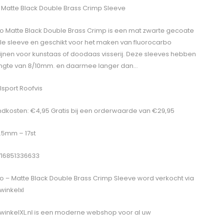
 Matte Black Double Brass Crimp Sleeve
o Matte Black Double Brass Crimp is een mat zwarte gecoate
e sleeve en geschikt voor het maken van fluorocarbo
ijnen voor kunstaas of doodaas visserij. Deze sleeves hebben
ngte van 8/10mm. en daarmee langer dan…
sport Roofvis
dkosten: €4,95 Gratis bij een orderwaarde van €29,95
1.5mm – 17st
716851336633
o – Matte Black Double Brass Crimp Sleeve
word verkocht via
winkelxl
winkelXL.nl is een moderne webshop voor al uw