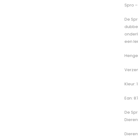
Spro –
De Spr
dubbel
onderl
een le
Hengel
Verzen
Kleur: 
Ean: 8
De
Spr
Dieren
Dieren