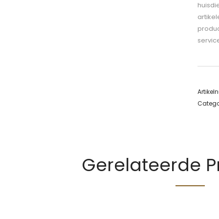
huisdi
artike
produc
servic
Artike
Catego
Gerelateerde 