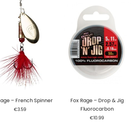
Rage – French Spinner
Fox Rage – Drop & Jig
Fluorocarbon
€
3.59
€
10.99