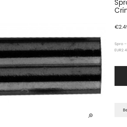
Spr
Cri
€
2.4
Spro –
EUR2.
Be