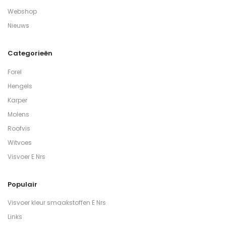
Webshop
Nieuws
Categorieën
Forel
Hengels
Karper
Molens
Roofvis
Witvoes
Visvoer E Nrs
Populair
Visvoer kleur smaakstoffen E Nrs
Links