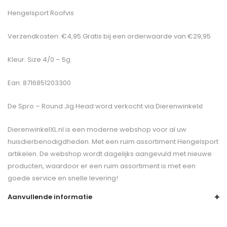
Hengelsport Roofvis
Verzendkosten: €4,95 Gratis bij een orderwaarde van €29,95
Kleur: Size 4/0 – 5g
Ean: 8716851203300
De
Spro – Round Jig Head
word verkocht via Dierenwinkelxl
DierenwinkelXL.nl is een moderne webshop voor al uw
huisdierbenodigdheden. Met een ruim assortiment Hengelsport
artikelen. De webshop wordt dagelijks aangevuld met nieuwe
producten, waardoor er een ruim assortiment is met een
goede service en snelle levering!
Aanvullende informatie