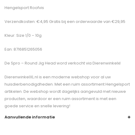
Hengelsport Roofvis
Verzendkosten: €4,95 Gratis bij een orderwaarde van €29,95
Kleur: Size 1/0 – 10g
Ean: 8716851265056
De
Spro – Round Jig Head
word verkocht via Dierenwinkelxl
DierenwinkelXL.nl is een moderne webshop voor al uw
huisdierbenodigdheden. Met een ruim assortiment Hengelsport
artikelen. De webshop wordt dagelijks aangevuld met nieuwe
producten, waardoor er een ruim assortiment is met een
goede service en snelle levering!
Aanvullende informatie