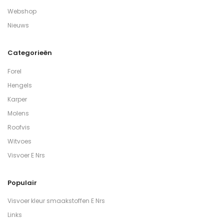
Webshop
Nieuws
Categorieën
Forel
Hengels
Karper
Molens
Roofvis
Witvoes
Visvoer E Nrs
Populair
Visvoer kleur smaakstoffen E Nrs
Links