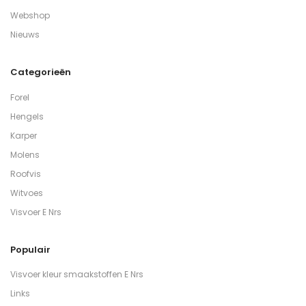
Webshop
Nieuws
Categorieën
Forel
Hengels
Karper
Molens
Roofvis
Witvoes
Visvoer E Nrs
Populair
Visvoer kleur smaakstoffen E Nrs
Links