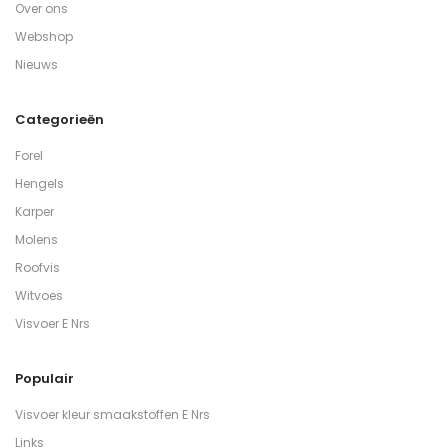
Over ons
Webshop
Nieuws
Categorieën
Forel
Hengels
Karper
Molens
Roofvis
Witvoes
Visvoer E Nrs
Populair
Visvoer kleur smaakstoffen E Nrs
Links