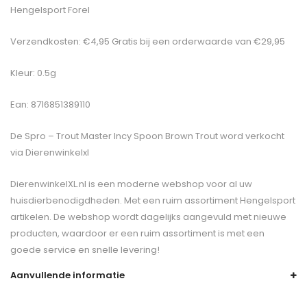
Hengelsport Forel
Verzendkosten: €4,95 Gratis bij een orderwaarde van €29,95
Kleur: 0.5g
Ean: 8716851389110
De
Spro – Trout Master Incy Spoon Brown Trout
word verkocht
via Dierenwinkelxl
DierenwinkelXL.nl is een moderne webshop voor al uw
huisdierbenodigdheden. Met een ruim assortiment Hengelsport
artikelen. De webshop wordt dagelijks aangevuld met nieuwe
producten, waardoor er een ruim assortiment is met een
goede service en snelle levering!
Aanvullende informatie