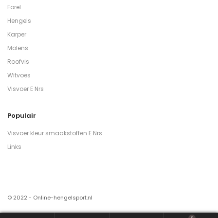
Forel
Hengels
Karper
Molens
Roofvis
Witvoes
Visvoer E Nrs
Populair
Visvoer kleur smaakstoffen E Nrs
Links
© 2022 - Online-hengelsport.nl