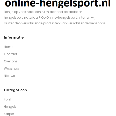
Ben je op zoek naar een ruim aanbod betaalbaar
hengelsportmateriaal? Op Online-hengelsport.nl tonen wij
duizenden verschillende producten van verschillende webshops.
Informatie
Home
Contact
Over ons
Webshop
Nieuws
Categorieën
Forel
Hengels
Karper