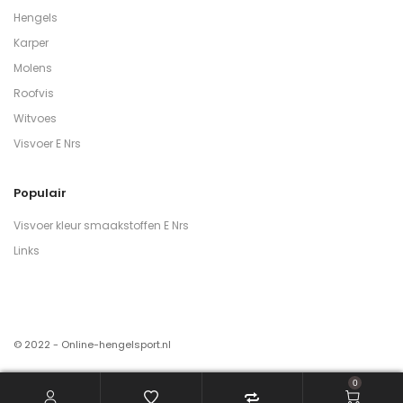
Hengels
Karper
Molens
Roofvis
Witvoes
Visvoer E Nrs
Populair
Visvoer kleur smaakstoffen E Nrs
Links
© 2022 - Online-hengelsport.nl
0