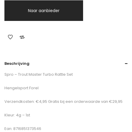
Naar aanbieder
Beschrijving
Spro – Trout Master Turbo Rattle Set
Hengelsport Forel
Verzendkosten: €4,95 Gratis bij een orderwaarde van €29,95
Kleur: 4g – 1st
Ean: 8716851373546