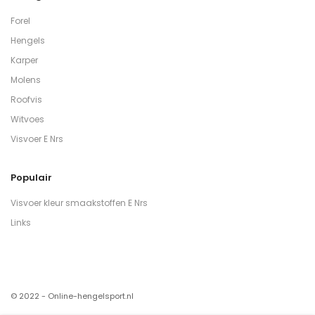
Forel
Hengels
Karper
Molens
Roofvis
Witvoes
Visvoer E Nrs
Populair
Visvoer kleur smaakstoffen E Nrs
Links
© 2022 - Online-hengelsport.nl