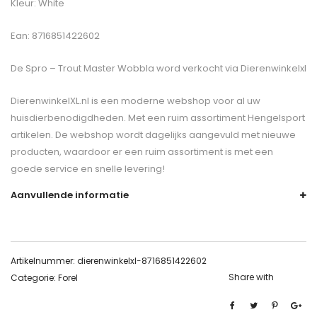
Kleur: White
Ean: 8716851422602
De
Spro – Trout Master Wobbla
word verkocht via Dierenwinkelxl
DierenwinkelXL.nl is een moderne webshop voor al uw
huisdierbenodigdheden. Met een ruim assortiment Hengelsport
artikelen. De webshop wordt dagelijks aangevuld met nieuwe
producten, waardoor er een ruim assortiment is met een
goede service en snelle levering!
Aanvullende informatie
Artikelnummer:
dierenwinkelxl-8716851422602
Share with
Categorie:
Forel