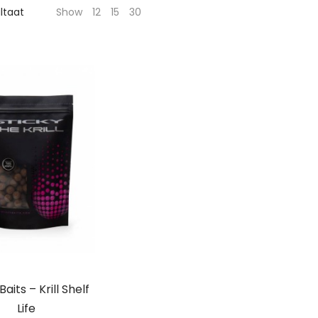
ultaat
Show
12
15
30
Baits – Krill Shelf
Life