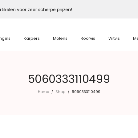
tikelen voor zeer scherpe prijzen!
ngels
Karpers
Molens
Roofvis
Witvis
M
5060333110499
Home
Shop
5060333110499
/
/