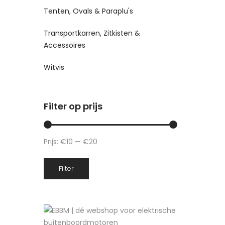
Tenten, Ovals & Paraplu's
Transportkarren, Zitkisten &
Accessoires
Witvis
Filter op prijs
Prijs:
€10
—
€20
Min.
Max.
Filter
prijs
prijs