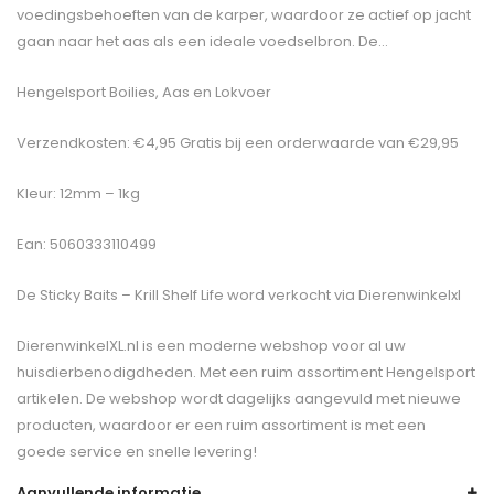
voedingsbehoeften van de karper, waardoor ze actief op jacht
gaan naar het aas als een ideale voedselbron. De…
Hengelsport Boilies, Aas en Lokvoer
Verzendkosten: €4,95 Gratis bij een orderwaarde van €29,95
Kleur: 12mm – 1kg
Ean: 5060333110499
De
Sticky Baits – Krill Shelf Life
word verkocht via Dierenwinkelxl
DierenwinkelXL.nl is een moderne webshop voor al uw
huisdierbenodigdheden. Met een ruim assortiment Hengelsport
artikelen. De webshop wordt dagelijks aangevuld met nieuwe
producten, waardoor er een ruim assortiment is met een
goede service en snelle levering!
Aanvullende informatie