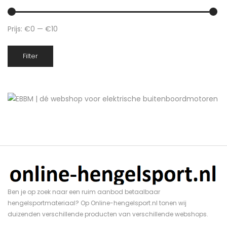
Prijs:
€0
—
€10
Min.
Max.
Filter
prijs
prijs
Ben je op zoek naar een ruim aanbod betaalbaar
hengelsportmateriaal? Op Online-hengelsport.nl tonen wij
duizenden verschillende producten van verschillende webshops.