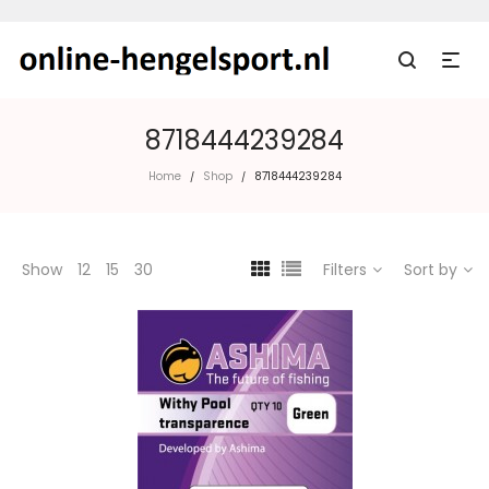
8718444239284
Home
Shop
8718444239284
/
/
Show
12
15
30
Filters
Sort by