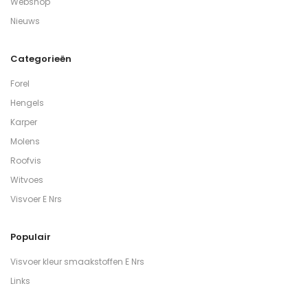
Webshop
Nieuws
Categorieën
Forel
Hengels
Karper
Molens
Roofvis
Witvoes
Visvoer E Nrs
Populair
Visvoer kleur smaakstoffen E Nrs
Links