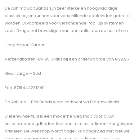
De Ashima Bait Bands zijn zeer sterke en hoogwaardige
elastiekjes, en kunnen voor verschillende doeleinden gebruikt
worden. Bijvoorbeeld voor verschillende Pop-up systemen
zoals D-rigs, het bevestigen van een pellet aan de hair of om…
Hengelsport Karper
Verzendkosten: €4,95 Gratis bij een orderwaarde van €29,95
Kleur: Large – 20st
Ean: 8718444231240
De
Ashima – Bait Bands
word verkocht via Dierenwinkelxl
DierenwinkelXL.nl is een moderne webshop voor al uw
huisdierbenodigdheden. Met een ruim assortiment Hengelsport
artikelen. De webshop wordt dagelijks aangevuld met nieuwe
producten, waardoor er een ruim assortiment is met een