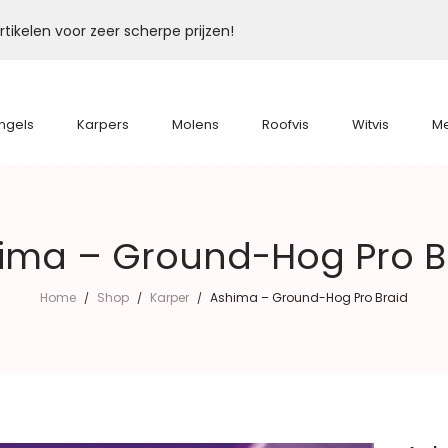
tikelen voor zeer scherpe prijzen!
ngels
Karpers
Molens
Roofvis
Witvis
M
ima – Ground-Hog Pro B
Home
Shop
Karper
Ashima – Ground-Hog Pro Braid
/
/
/