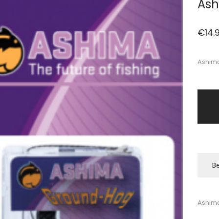
Ash
€
14.
Ashima
Be
Ashima