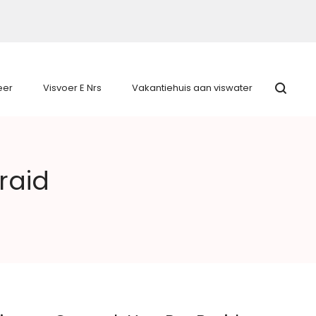
eer
Visvoer E Nrs
Vakantiehuis aan viswater
raid