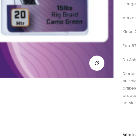
Hengel
Verzen
Kleur:
Ean: 8
De
Ash
Dieren
huisdi
artike
produc
servic
Artike