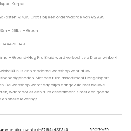
sport Karper
dkosten: €4,95 Gratis bij een orderwaarde van €29,95
 20m – 25lbs – Green
718444231349
ima – Ground-Hog Pro Braid
word verkocht via Dierenwinkelxl
winkelXL.nl is een moderne webshop voor al uw
erbenodigdheden. Met een ruim assortiment Hengelsport
len. De webshop wordt dagelijks aangevuld met nieuwe
ten, waardoor er een ruim assortiment is met een goede
e en snelle levering!
Share with
lnummer:
dierenwinkelxl-8718444231349