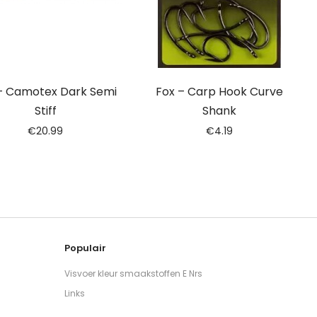
– Camotex Dark Semi
Fox – Carp Hook Curve
Stiff
Shank
€
20.99
€
4.19
Populair
Visvoer kleur smaakstoffen E Nrs
Links