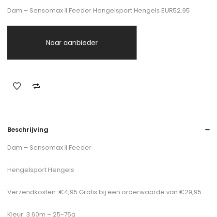
Dam – Sensomax II Feeder Hengelsport Hengels EUR52.95
Naar aanbieder
Beschrijving
Dam – Sensomax II Feeder
Hengelsport Hengels
Verzendkosten: €4,95 Gratis bij een orderwaarde van €29,95
Kleur: 3.60m – 25-75g