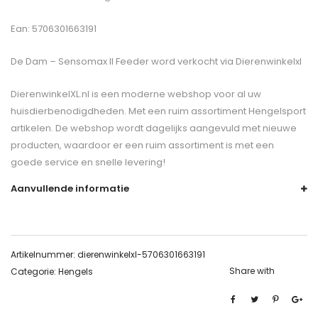
Ean: 5706301663191
De
Dam – Sensomax II Feeder
word verkocht via Dierenwinkelxl
DierenwinkelXL.nl is een moderne webshop voor al uw
huisdierbenodigdheden. Met een ruim assortiment Hengelsport
artikelen. De webshop wordt dagelijks aangevuld met nieuwe
producten, waardoor er een ruim assortiment is met een
goede service en snelle levering!
Aanvullende informatie
Artikelnummer:
dierenwinkelxl-5706301663191
Share with
Categorie:
Hengels