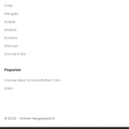
Forel
Hengels
Karper
Molens
Roofvis
Witvoes
Visvoer E Nrs
Populair
Visvoer kleur smaakstoffen E Nrs
Links
© 2022 - Online-hengelsport.nl