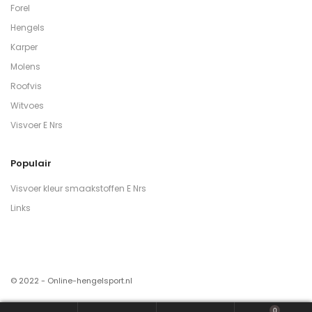
Forel
Hengels
Karper
Molens
Roofvis
Witvoes
Visvoer E Nrs
Populair
Visvoer kleur smaakstoffen E Nrs
Links
© 2022 - Online-hengelsport.nl
0