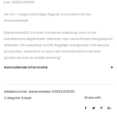
Ean: 5056212115051
De
Fox – Edges Line Edge Alignas
word verkocht via
Dierenwinkelxl
DierenwinkelXL.nl is een moderne webshop voor al uw
huisdierbenodigdheden. Met een ruim assortiment Hengelsport
artikelen. De webshop wordt dagelijks aangevuld met nieuwe
producten, waardoor er een ruim assortiment is met een
goede service en snelle levering!
Aanvullende informatie
Artikelnummer:
dierenwinkelxl-5056212115051
Share with
Categorie:
Karper