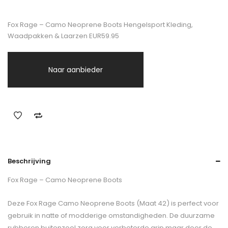
Fox Rage – Camo Neoprene Boots Hengelsport Kleding,
Waadpakken & Laarzen EUR59.95
Naar aanbieder
Beschrijving
Fox Rage – Camo Neoprene Boots
Deze Fox Rage Camo Neoprene Boots (Maat 42) is perfect voor
gebruik in natte of modderige omstandigheden. De duurzame
rubberen buitenzool zorg voor verbeterde grip maar door de