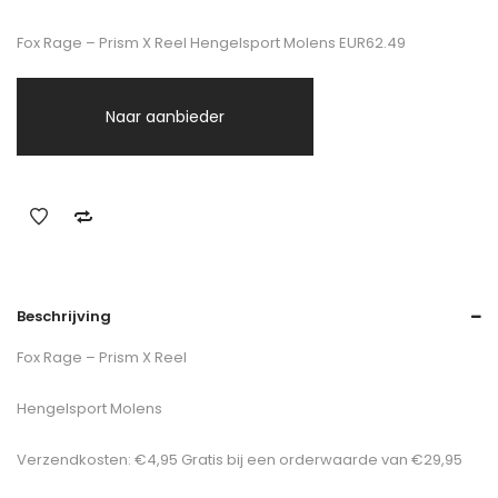
Fox Rage – Prism X Reel Hengelsport Molens EUR62.49
Naar aanbieder
Beschrijving
Fox Rage – Prism X Reel
Hengelsport Molens
Verzendkosten: €4,95 Gratis bij een orderwaarde van €29,95