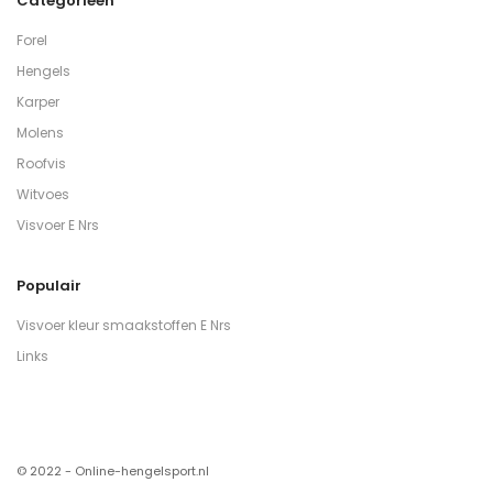
Categorieën
Forel
Hengels
Karper
Molens
Roofvis
Witvoes
Visvoer E Nrs
Populair
Visvoer kleur smaakstoffen E Nrs
Links
© 2022 - Online-hengelsport.nl