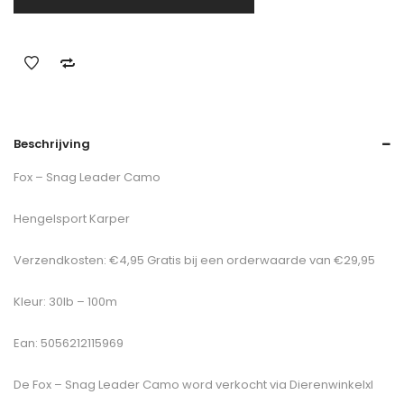
Beschrijving
Fox – Snag Leader Camo
Hengelsport Karper
Verzendkosten: €4,95 Gratis bij een orderwaarde van €29,95
Kleur: 30lb – 100m
Ean: 5056212115969
De
Fox – Snag Leader Camo
word verkocht via Dierenwinkelxl