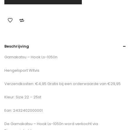
Beschrijving
Gamakatsu – Hook Ls-1050n
Hengelsport Witvis
Verzendkosten: €4,95 Gratis bij een orderwaarde van €29,95
Kleur: Size 22 – 25st
Ean: 2432402000001
De
Gamakatsu – Hook Ls-1050n
word verkocht via