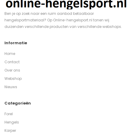
Ben je op zoek naar een ruim aanbod betaalbaar
hengelsportmateriaal? Op Online-hengelsport.nl tonen wij
duizenden verschillende producten van verschillende webshops.
Informatie
Home
Contact
Over ons
Webshop
Nieuws
Categorieën
Forel
Hengels
Karper