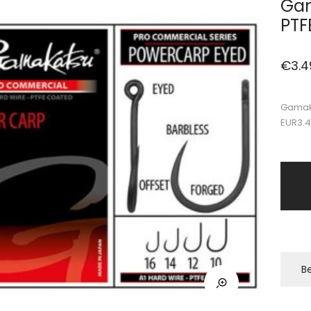
Gam
PTF
€
3.4
Gamaka
EUR3.
Be