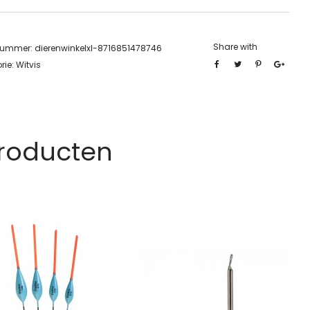
Share with
lnummer:
dierenwinkelxl-8716851478746
rie:
Witvis
Producten