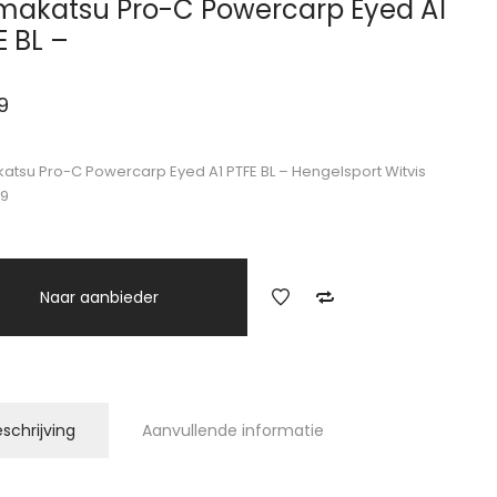
akatsu Pro-C Powercarp Eyed A1
E BL –
9
tsu Pro-C Powercarp Eyed A1 PTFE BL – Hengelsport Witvis
49
Naar aanbieder
schrijving
Aanvullende informatie