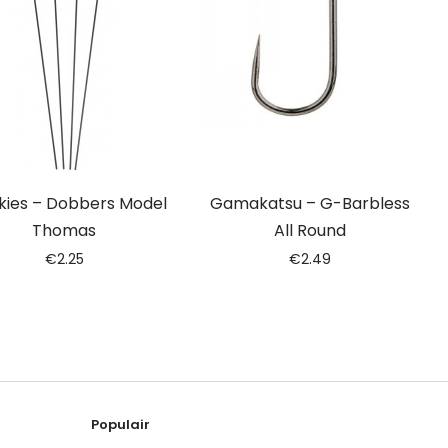
kies – Dobbers Model
Gamakatsu – G-Barbless
Thomas
All Round
€
2.25
€
2.49
Populair