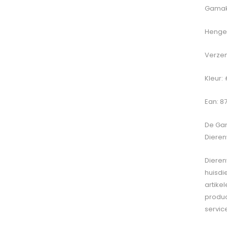
Gamaka
Hengel
Verzen
Kleur:
Ean: 8
De
Gam
Dieren
Dieren
huisdi
artike
produc
servic