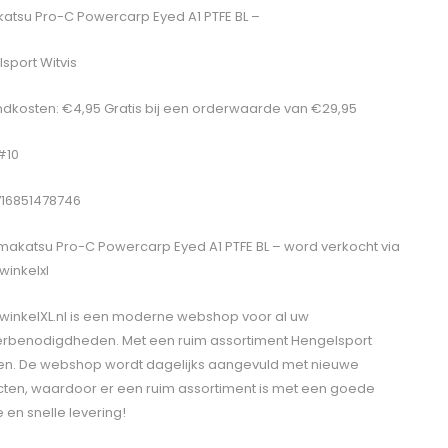
tsu Pro-C Powercarp Eyed A1 PTFE BL –
sport Witvis
dkosten: €4,95 Gratis bij een orderwaarde van €29,95
 #10
716851478746
akatsu Pro-C Powercarp Eyed A1 PTFE BL –
word verkocht via
winkelxl
winkelXL.nl is een moderne webshop voor al uw
erbenodigdheden. Met een ruim assortiment Hengelsport
len. De webshop wordt dagelijks aangevuld met nieuwe
ten, waardoor er een ruim assortiment is met een goede
e en snelle levering!