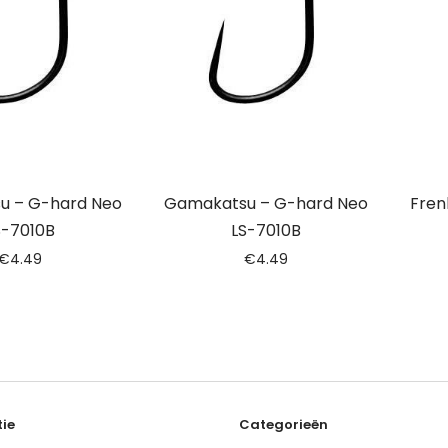
u – G-hard Neo
Gamakatsu – G-hard Neo
Fren
S-7010B
LS-7010B
€
4.49
€
4.49
ie
Categorieën