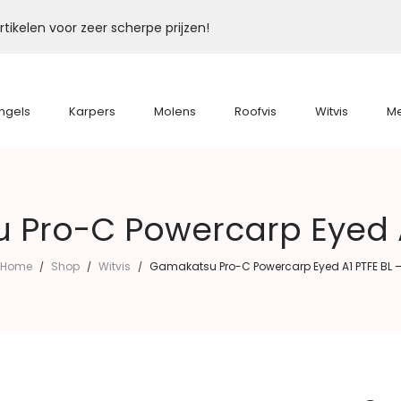
tikelen voor zeer scherpe prijzen!
ngels
Karpers
Molens
Roofvis
Witvis
M
Pro-C Powercarp Eyed A
Home
Shop
Witvis
Gamakatsu Pro-C Powercarp Eyed A1 PTFE BL 
/
/
/