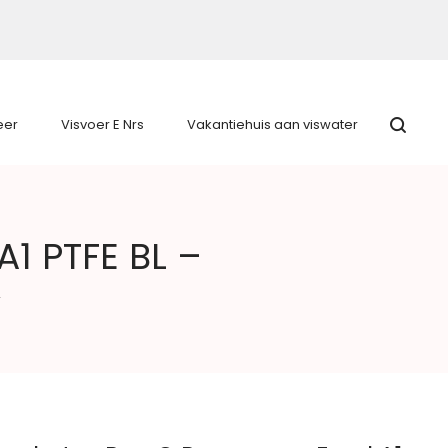
eer
Visvoer E Nrs
Vakantiehuis aan viswater
1 PTFE BL –
–