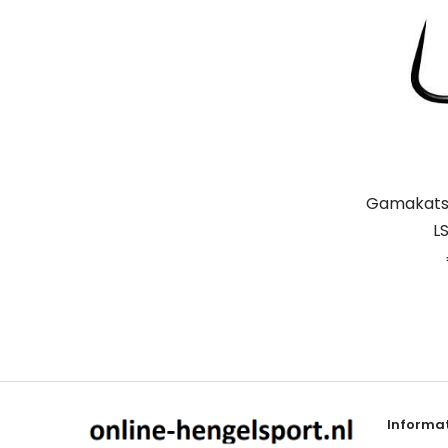
Gamakats
L
Informat