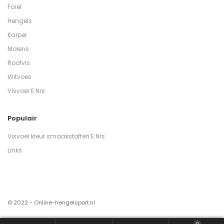
Forel
Hengels
Karper
Molens
Roofvis
Witvoes
Visvoer E Nrs
Populair
Visvoer kleur smaakstoffen E Nrs
Links
© 2022 - Online-hengelsport.nl
0