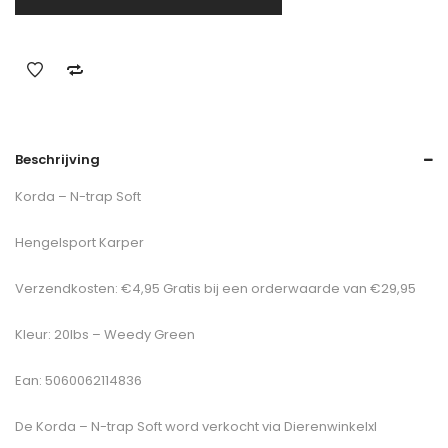
Beschrijving
Korda – N-trap Soft
Hengelsport Karper
Verzendkosten: €4,95 Gratis bij een orderwaarde van €29,95
Kleur: 20lbs – Weedy Green
Ean: 5060062114836
De
Korda – N-trap Soft
word verkocht via Dierenwinkelxl