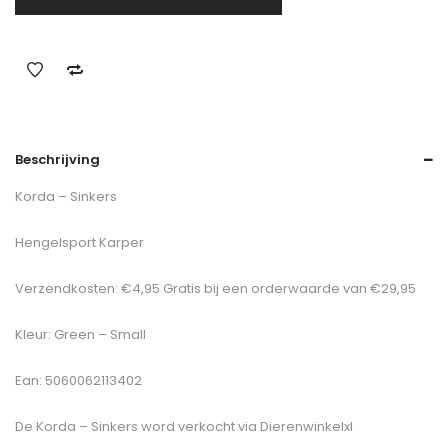
Beschrijving
Korda – Sinkers
Hengelsport Karper
Verzendkosten: €4,95 Gratis bij een orderwaarde van €29,95
Kleur: Green – Small
Ean: 5060062113402
De
Korda – Sinkers
word verkocht via Dierenwinkelxl