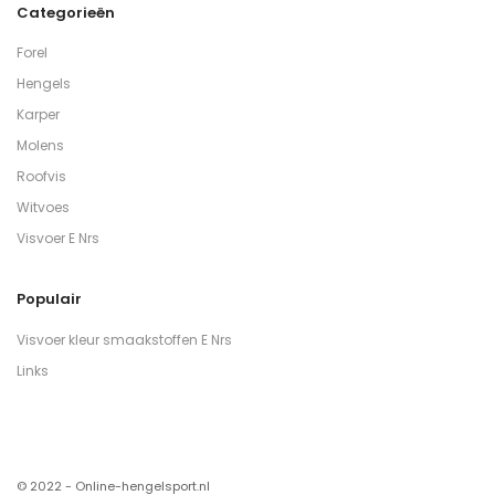
Categorieën
Forel
Hengels
Karper
Molens
Roofvis
Witvoes
Visvoer E Nrs
Populair
Visvoer kleur smaakstoffen E Nrs
Links
© 2022 - Online-hengelsport.nl