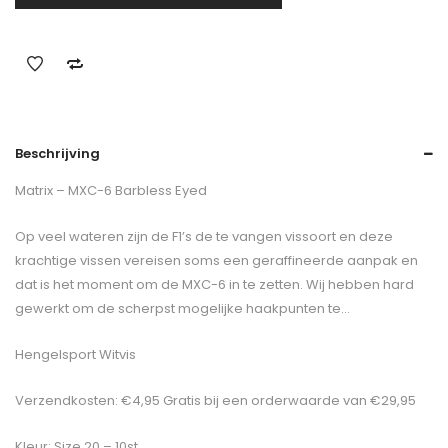
Beschrijving
Matrix – MXC-6 Barbless Eyed
Op veel wateren zijn de F1’s de te vangen vissoort en deze
krachtige vissen vereisen soms een geraffineerde aanpak en
dat is het moment om de MXC-6 in te zetten. Wij hebben hard
gewerkt om de scherpst mogelijke haakpunten te…
Hengelsport Witvis
Verzendkosten: €4,95 Gratis bij een orderwaarde van €29,95
Kleur: Size 20 – 10st