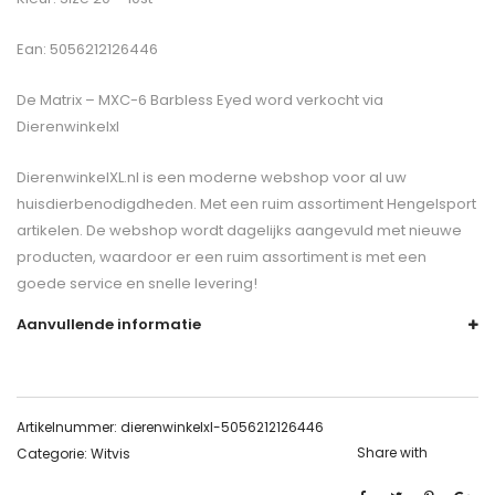
Ean: 5056212126446
De
Matrix – MXC-6 Barbless Eyed
word verkocht via
Dierenwinkelxl
DierenwinkelXL.nl is een moderne webshop voor al uw
huisdierbenodigdheden. Met een ruim assortiment Hengelsport
artikelen. De webshop wordt dagelijks aangevuld met nieuwe
producten, waardoor er een ruim assortiment is met een
goede service en snelle levering!
Aanvullende informatie
Artikelnummer:
dierenwinkelxl-5056212126446
Share with
Categorie:
Witvis