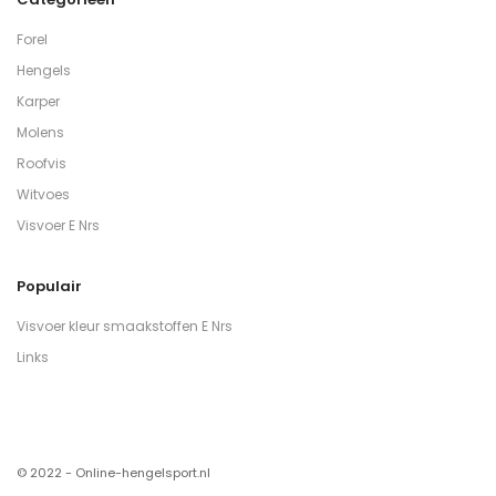
Forel
Hengels
Karper
Molens
Roofvis
Witvoes
Visvoer E Nrs
Populair
Visvoer kleur smaakstoffen E Nrs
Links
© 2022 - Online-hengelsport.nl