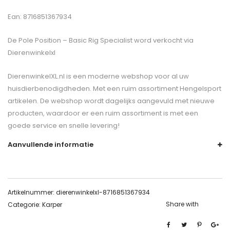
Ean: 8716851367934
De
Pole Position – Basic Rig Specialist
word verkocht via
Dierenwinkelxl
DierenwinkelXL.nl is een moderne webshop voor al uw
huisdierbenodigdheden. Met een ruim assortiment Hengelsport
artikelen. De webshop wordt dagelijks aangevuld met nieuwe
producten, waardoor er een ruim assortiment is met een
goede service en snelle levering!
Aanvullende informatie
Artikelnummer:
dierenwinkelxl-8716851367934
Share with
Categorie:
Karper