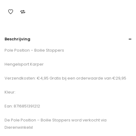
Beschrijving
Pole Position – Boilie Stoppers
Hengelsport Karper
Verzendkosten: €4,95 Gratis bij een orderwaarde van €29,95
Kleur:
Ean: 8716851391212
De
Pole Position – Boilie Stoppers
word verkocht via
Dierenwinkelxl