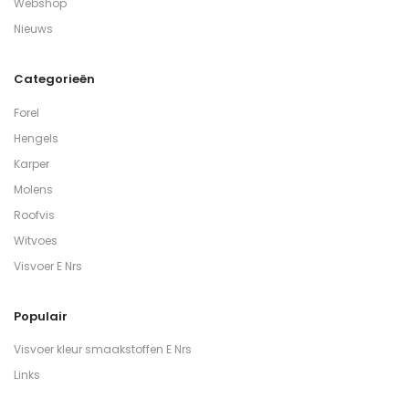
Webshop
Nieuws
Categorieën
Forel
Hengels
Karper
Molens
Roofvis
Witvoes
Visvoer E Nrs
Populair
Visvoer kleur smaakstoffen E Nrs
Links