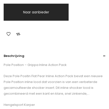
Naar aanbieder
Beschrijving
Pole Position – Grippa Inline Action Pack
Deze Pole Positin Flat Pear Inline Action Pack bevat een nieuwe
Pole Position inline lood dat voorzien is van een verbeterde
gecamoufleerde shocker insert. Dit inline shocker lood is
gecombineerd met een kant en klare, snel zinkende,…
Hengelsport Karper