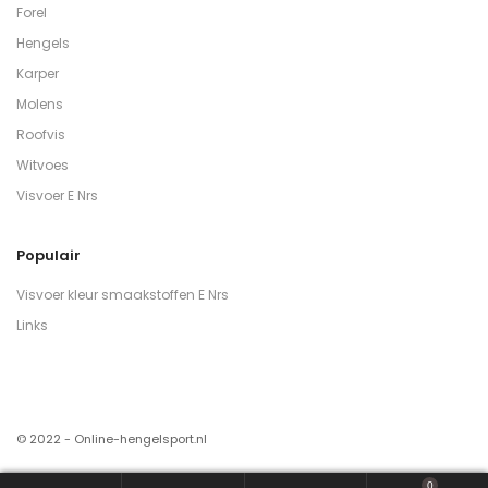
Forel
Hengels
Karper
Molens
Roofvis
Witvoes
Visvoer E Nrs
Populair
Visvoer kleur smaakstoffen E Nrs
Links
© 2022 - Online-hengelsport.nl
0