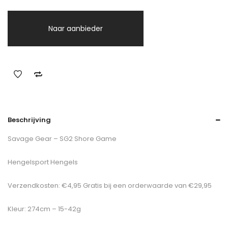
Naar aanbieder
Beschrijving
Savage Gear – SG2 Shore Game
Hengelsport Hengels
Verzendkosten: €4,95 Gratis bij een orderwaarde van €29,95
Kleur: 274cm – 15-42g