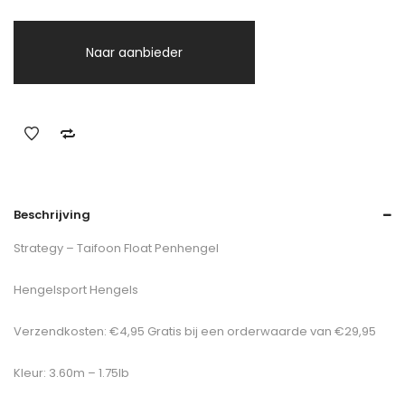
Naar aanbieder
Beschrijving
Strategy – Taifoon Float Penhengel
Hengelsport Hengels
Verzendkosten: €4,95 Gratis bij een orderwaarde van €29,95
Kleur: 3.60m – 1.75lb