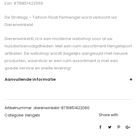
Ean: 8716851422060
De
Strategy – Taifoon Float Penhengel
word verkocht via
Dierenwinkelxl
DierenwinkelXL.nl is een moderne webshop voor al uw
huisdierbenodigdheden. Met een ruim assortiment Hengelsport
artikelen. De webshop wordt dagelijks aangevuld met nieuwe
producten, waardoor er een ruim assortiment is met een
goede service en snelle levering!
Aanvullende informatie
Artikelnummer:
dierenwinkelxl-8716851422060
Share with
Categorie:
Hengels