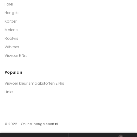
Forel
Hengels
Karper
Molens
Roofvis
Witvoes
Visvoer E Nrs
Populair
Visvoer kleur smaakstoffen E Nrs
Links
© 2022 - Online-hengelsport.nl
0